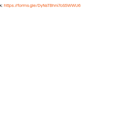
: 
https://forms.gle/DyNsTBhni7oS5WWU6