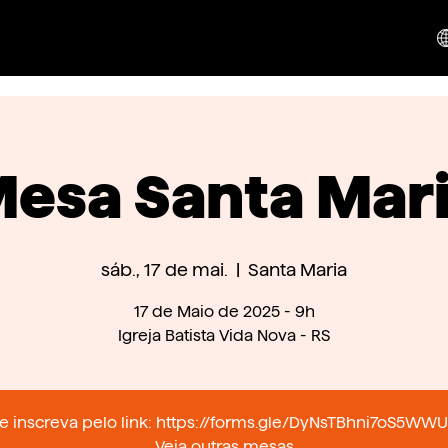
esa Santa Mar
sáb., 17 de mai.
  |  
Santa Maria
17 de Maio de 2025 - 9h
Igreja Batista Vida Nova - RS
e inscreva pelo link: https://forms.gle/DyNsTBhni7oS5WW
Veja outras mesas