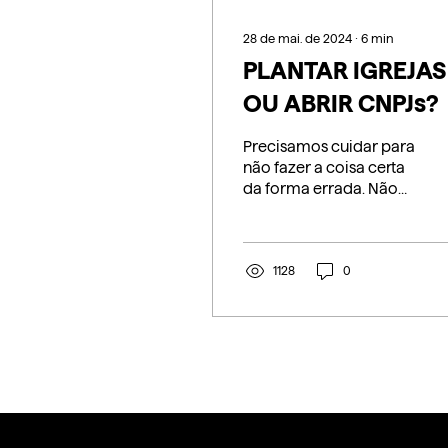
28 de mai. de 2024
∙
6
min
PLANTAR IGREJAS
OU ABRIR CNPJs?
Precisamos cuidar para
não fazer a coisa certa
da forma errada. Não
podemos confundir a
orientação bíblica de
plantar igrejas...
1128
0