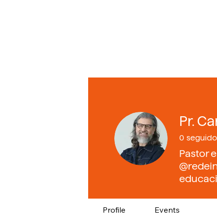
Pr. Ca
0
seguido
Pastor e
@redein
educaci
Profile
Events