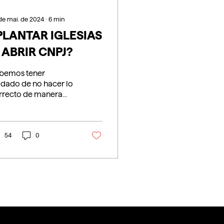
de mai. de 2024
∙
6
min
PLANTAR IGLESIAS
 ABRIR CNPJ?
bemos tener
idado de no hacer lo
rrecto de manera
correcta. No
demos confundir la
ía bíblica de plantar
esias...
54
0