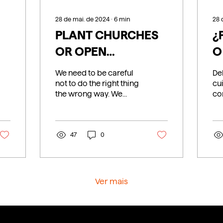
28 de mai. de 2024
∙
6
min
28 
PLANT CHURCHES
¿
OR OPEN
O
COMPANIES?
We need to be careful
De
not to do the right thing
cu
the wrong way. We
co
cannot confuse the
in
biblical guidance of
po
planting churches...
gu
47
0
igl
Ver mais